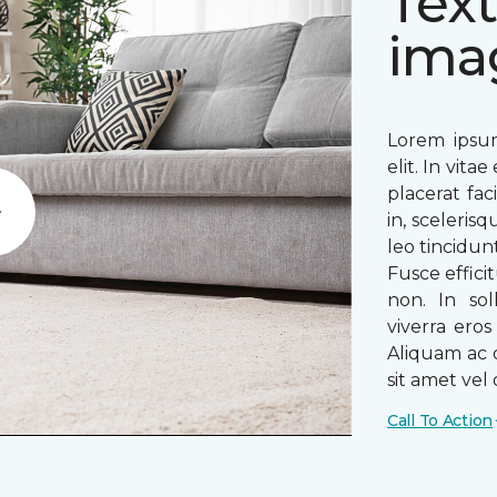
Text
ima
Lorem ipsum
elit. In vit
placerat fac
in, sceleris
Play
leo tincidun
Fusce efficit
non. In sol
viverra ero
Aliquam ac o
sit amet vel o
Call To Action