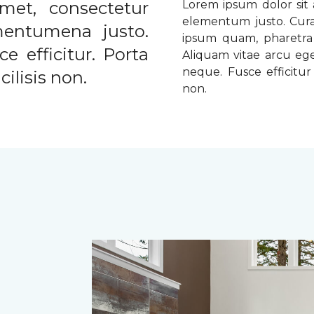
met, consectetur
Lorem ipsum dolor sit a
elementum justo. Curabi
ementumena justo.
ipsum quam, pharetra u
e efficitur. Porta
Aliquam vitae arcu ege
neque. Fusce efficitur 
ilisis non.
non.