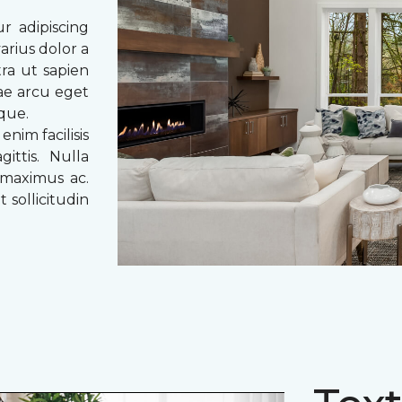
r adipiscing
arius dolor a
tra ut sapien
tae arcu eget
eque.
enim facilisis
ittis. Nulla
 maximus ac.
 sollicitudin